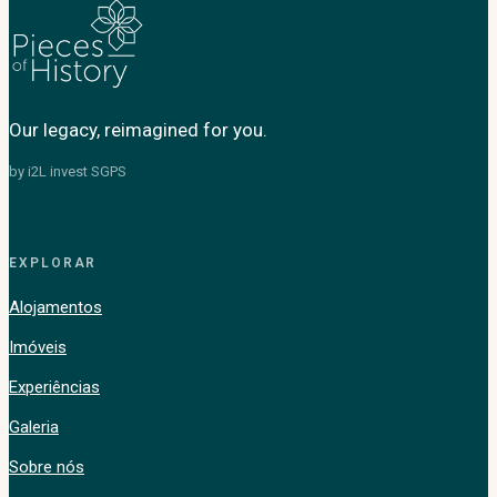
Our legacy, reimagined for you.
by i2L invest SGPS
EXPLORAR
Alojamentos
Imóveis
Experiências
Galeria
Sobre nós